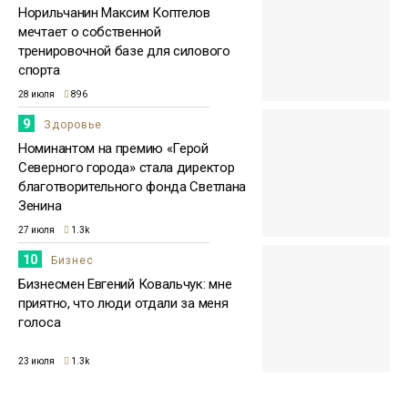
Норильчанин Максим Коптелов
мечтает о собственной
тренировочной базе для силового
спорта
28 июля
896
9
Здоровье
Номинантом на премию «Герой
Северного города» стала директор
благотворительного фонда Светлана
Зенина
27 июля
1.3k
10
Бизнес
Бизнесмен Евгений Ковальчук: мне
приятно, что люди отдали за меня
голоса
23 июля
1.3k