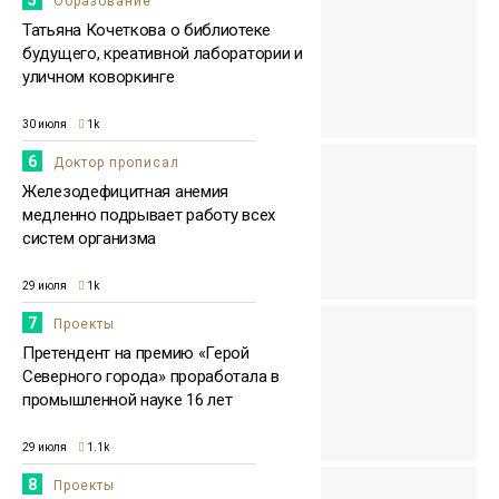
5
Образование
Татьяна Кочеткова о библиотеке
будущего, креативной лаборатории и
уличном коворкинге
30 июля
1k
6
Доктор прописал
Железодефицитная анемия
медленно подрывает работу всех
систем организма
29 июля
1k
7
Проекты
Претендент на премию «Герой
Северного города» проработала в
промышленной науке 16 лет
29 июля
1.1k
8
Проекты