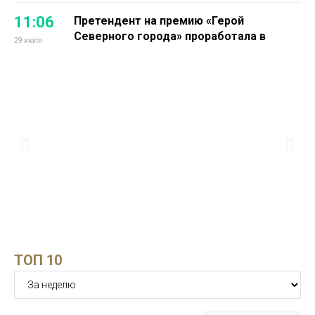
11:06
Претендент на премию «Герой
Северного города» проработала в
29 июля
промышленной науке 16 лет
Проекты
13:14
Норильчанин Максим Коптелов мечтает
о собственной тренировочной базе для
28 июля
силового спорта
Проекты
13:25
Номинантом на премию «Герой
Северного города» стала директор
27 июля
благотворительного фонда Светлана
Зенина
Здоровье
ТОП 10
15:51
Бизнесмен Евгений Ковальчук: мне
приятно, что люди отдали за меня
23 июля
голоса
Бизнес