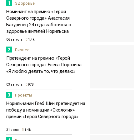
1
Здоровье
Номинант на премию «Герой
Северного города» Анастасия
Батуринец 24 года заботится о
здоровье жителей Норильска
06 августа
1.4k
2
Бизнес
Претендент на премию «Герой
Северного города» Елена Порохина:
«Я люблю делать то, что делаю»
03 августа
978
3
Проекты
Норильчанин Глеб Шин претендует на
победу в номинации «Экология»
премии «Герой Северного города»
31 июля
1.4k