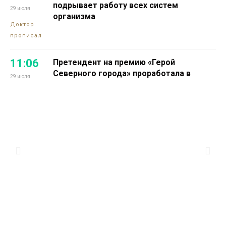
подрывает работу всех систем
29 июля
организма
Доктор
прописал
11:06
Претендент на премию «Герой
Северного города» проработала в
29 июля
промышленной науке 16 лет
Проекты
13:14
Норильчанин Максим Коптелов мечтает
о собственной тренировочной базе для
28 июля
силового спорта
Проекты
13:25
Номинантом на премию «Герой
Северного города» стала директор
27 июля
благотворительного фонда Светлана
Зенина
Здоровье