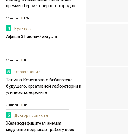
премии «Герой Северного города»
31 июля
1.3k
4
Культура
Афиша 31 июля-7 августа
31 июля
1k
5
Образование
Татьяна Кочеткова о библиотеке
будущего, креативной лаборатории и
уличном коворкинге
30 июля
1k
6
Доктор прописал
Железодефицитная анемия
медленно подрывает работу всех