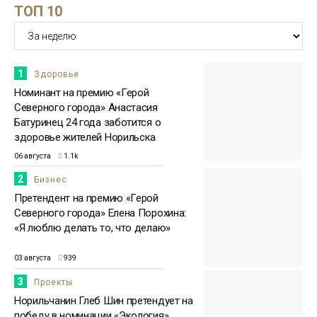
ТОП 10
15:51
Бизнесмен Евгений Ковальчук: мне
приятно, что люди отдали за меня
23 июля
голоса
Бизнес
1
Здоровье
Номинант на премию «Герой
Северного города» Анастасия
Батуринец 24 года заботится о
здоровье жителей Норильска
06 августа
1.1k
2
Бизнес
Претендент на премию «Герой
Северного города» Елена Порохина:
«Я люблю делать то, что делаю»
03 августа
939
3
Проекты
Норильчанин Глеб Шин претендует на
победу в номинации «Экология»