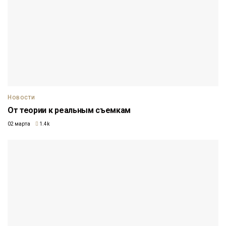
Новости
От теории к реальным съемкам
02 марта
1.4k