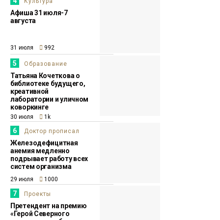
4
Культура
Афиша 31 июля-7
13:25
Номинантом на
августа
27 июля
премию «Герой
Северного города»
31 июля
992
стала директор
5
Образование
благотворительного
Татьяна Кочеткова о
фонда Светлана
библиотеке будущего,
креативной
Зенина
Здоровье
лаборатории и уличном
коворкинге
30 июля
1k
15:51
Бизнесмен Евгений
6
Доктор прописал
23 июля
Ковальчук: мне
Железодефицитная
приятно, что люди
анемия медленно
подрывает работу всех
отдали за меня
систем организма
голоса
Бизнес
29 июля
1000
7
Проекты
Претендент на премию
«Герой Северного