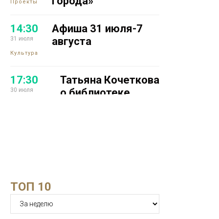
города»
Проекты
14:30
Афиша 31 июля-7
31 июля
августа
Культура
17:30
Татьяна Кочеткова
30 июля
о библиотеке
будущего,
креативной
лаборатории и
уличном
коворкинге
Образование
16:07
Железодефицитная
ТОП 10
29 июля
анемия медленно
подрывает работу