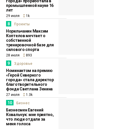
города» проработала в
промышленной науке 16
лет
29 июля
1k
8
Проекты
Норильчанин Максим
Коптелов мечтает о
собственной
тренировочной базе для
силового спорта
28 июля
893
9
Здоровье
Номинантом на премию
«Герой Северного
города» стала директор
благотворительного
фонда Светлана Зенина
27 июля
1.3k
10
Бизнес
Бизнесмен Евгений
Ковальчук: мне приятно,
что люди отдали за
меня голоса