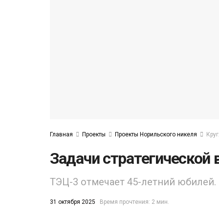
ЛЕЙ
(43)
Главная
Проекты
Проекты Норильского никеля
Круг
Задачи стратегической
ТЭЦ-3 отмечает 45-летний юбилей.
31 октября 2025
Время прочтения: 2 мин.