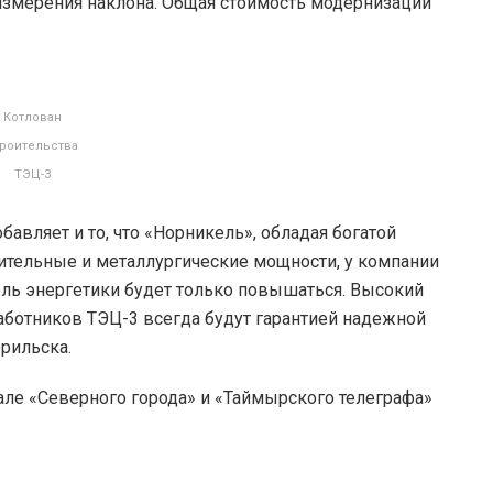
 измерения наклона. Общая стоимость модернизации
Котлован
роительства
ТЭЦ-3
авляет и то, что «Норникель», обладая богатой
тительные и металлургические мощности, у компании
роль энергетики будет только повышаться. Высокий
аботников ТЭЦ-3 всегда будут гарантией надежной
рильска.
але «Северного города» и «Таймырского телеграфа»