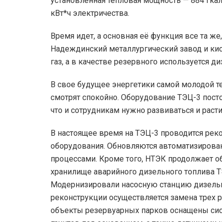
установленная тепловая мощность — 884 Гкал.
кВт*ч электричества.
Время идет, а основная её функция все та ж
Надеждинский металлургический завод и ки
газ, а в качестве резервного используется д
В свое будущее энергетики самой молодой 
смотрят спокойно. Оборудование ТЭЦ-3 постоя
что и сотрудникам нужно развиваться и раст
В настоящее время на ТЭЦ-3 проводится рек
оборудования. Обновляются автоматизирова
процессами. Кроме того, НТЭК продолжает об
хранилище аварийного дизельного топлива 
Модернизировали насосную станцию дизельн
реконструкции осуществляется замена трех 
объекты резервуарных парков оснащены сист