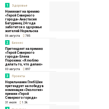
всех систем
Доктор
1
Здоровье
организма
прописал
Номинант на премию
«Герой Северного
города» Анастасия
11:06
Претендент на
Батуринец 24 года
29 июля
заботится о здоровье
премию «Герой
жителей Норильска
Северного города»
06 августа
785
проработала в
2
Бизнес
промышленной
Претендент на премию
науке 16 лет
«Герой Северного
Проекты
города» Елена
Порохина: «Я люблю
делать то, что делаю»
13:14
Норильчанин
03 августа
897
28 июля
Максим Коптелов
3
Проекты
мечтает о
Норильчанин Глеб Шин
собственной
претендует на победу в
номинации «Экология»
тренировочной базе
премии «Герой
Северного города»
для силового
31 июля
1.3k
спорта
Проекты