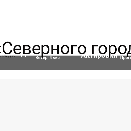
Влажность:
91
%
Акти
11
°C
Ветер:
4
м/с
Прог