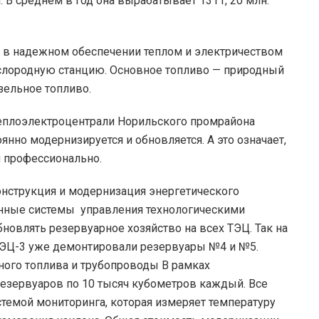
 В среднем в год она вырабатывает 1311, 20 млн.
е, в надежном обеспечении теплом и электричеством
слородную станцию. Основное топливо — природный
изельное топливо.
теплоэлектроцентрали Норильского промрайона
нно модернизируется и обновляется. А это означает,
и профессионально.
онструкция и модернизация энергетического
нные системы управления технологическими
новлять резервуарное хозяйство на всех ТЭЦ. Так на
ТЭЦ-3 уже демонтировали резервуары №4 и №5.
ого топлива и трубопроводы В рамках
резервуаров по 10 тысяч кубометров каждый. Все
емой мониторинга, которая измеряет температуру