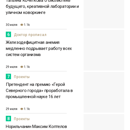
Татьяна Кочеткова о библиотеке
будущего, креативной лаборатории и
уличном коворкинге
30 июля
1.1k
6
Доктор прописал
Железодефицитная анемия
медленно подрывает работу всех
систем организма
29 июля
1.1k
7
Проекты
Претендент на премию «Герой
Северного города» проработала в
промышленной науке 16 лет
29 июля
1.1k
8
Проекты
Норильчанин Максим Коптелов