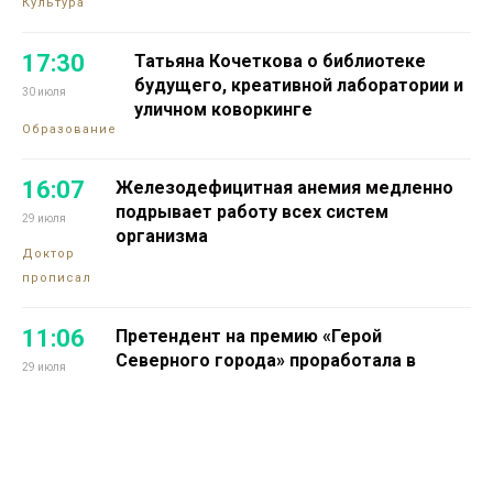
Культура
17:30
Татьяна Кочеткова о библиотеке
будущего, креативной лаборатории и
30 июля
уличном коворкинге
Образование
16:07
Железодефицитная анемия медленно
подрывает работу всех систем
29 июля
организма
Доктор
прописал
11:06
Претендент на премию «Герой
Северного города» проработала в
29 июля
промышленной науке 16 лет
Проекты
13:14
Норильчанин Максим Коптелов мечтает
о собственной тренировочной базе для