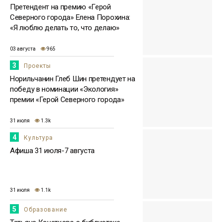
Претендент на премию «Герой
Северного города» Елена Порохина:
«Я люблю делать то, что делаю»
03 августа
965
3
Проекты
Норильчанин Глеб Шин претендует на
победу в номинации «Экология»
премии «Герой Северного города»
31 июля
1.3k
4
Культура
Афиша 31 июля-7 августа
31 июля
1.1k
5
Образование