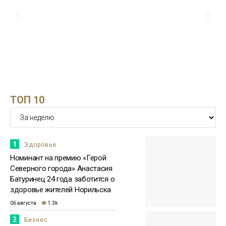
28 июля
силового спорта
Проекты
13:25
Номинантом на премию «Герой
Северного города» стала директор
27 июля
благотворительного фонда Светлана
Зенина
Здоровье
ТОП 10
15:51
Бизнесмен Евгений Ковальчук: мне
приятно, что люди отдали за меня
23 июля
голоса
Бизнес
1
Здоровье
Номинант на премию «Герой
Северного города» Анастасия
Батуринец 24 года заботится о
здоровье жителей Норильска
06 августа
1.3k
2
Бизнес