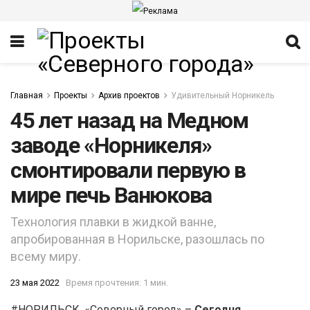
Главная
Проекты
Архив проектов
Удивительный Норникель
45 лет назад на Медном
заводе «Норникеля»
смонтировали первую в
ИТЕТ
мире печь Ванюкова
Технология плавки в жидкой ванне,
апробированная в Норильске, разошлась по
всему миру.
23 мая 2022
Время прочтения: 1 мин.
#НОРИЛЬСК. «Северный город» –
Сегодня