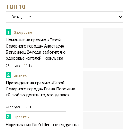
ТОП 10
15:51
Бизнесмен Евгений Ковальчук: мне
приятно, что люди отдали за меня
23 июля
голоса
Бизнес
1
Здоровье
Номинант на премию «Герой
Северного города» Анастасия
Батуринец 24 года заботится о
здоровье жителей Норильска
06 августа
1.1k
2
Бизнес
Претендент на премию «Герой
Северного города» Елена Порохина:
«Я люблю делать то, что делаю»
03 августа
931
3
Проекты
Норильчанин Глеб Шин претендует на