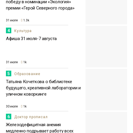
победу в номинации «Экология»
премии «Герой Северного города»
31 июля
1.3k
4
Культура
Афиша 31 июля-7 августа
31 июля
1k
5
Образование
Татьяна Кочеткова о библиотеке
будущего, креативной лаборатории и
уличном коворкинге
30 июля
1k
6
Доктор прописал
Железодефицитная анемия
медленно подрывает работу всех