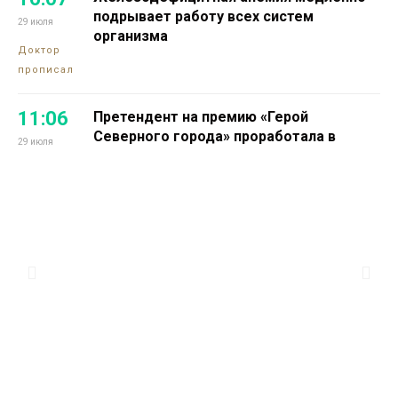
подрывает работу всех систем
29 июля
организма
Доктор
прописал
11:06
Претендент на премию «Герой
Северного города» проработала в
29 июля
промышленной науке 16 лет
Проекты
13:14
Норильчанин Максим Коптелов мечтает
о собственной тренировочной базе для
28 июля
силового спорта
Проекты
13:25
Номинантом на премию «Герой
Северного города» стала директор
27 июля
благотворительного фонда Светлана
Зенина
Здоровье