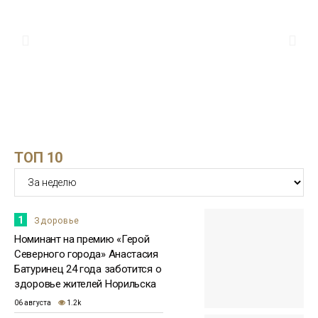
о собственной тренировочной базе для
28 июля
силового спорта
Проекты
13:25
Номинантом на премию «Герой
Северного города» стала директор
27 июля
благотворительного фонда Светлана
Зенина
Здоровье
ТОП 10
15:51
Бизнесмен Евгений Ковальчук: мне
приятно, что люди отдали за меня
23 июля
голоса
Бизнес
1
Здоровье
Номинант на премию «Герой
Северного города» Анастасия
Батуринец 24 года заботится о
здоровье жителей Норильска
06 августа
1.2k