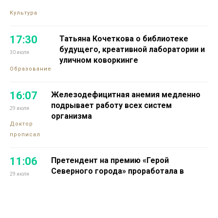
Культура
17:30
Татьяна Кочеткова о библиотеке
будущего, креативной лаборатории и
30 июля
уличном коворкинге
Образование
16:07
Железодефицитная анемия медленно
подрывает работу всех систем
29 июля
организма
Доктор
прописал
11:06
Претендент на премию «Герой
Северного города» проработала в
29 июля
промышленной науке 16 лет
Проекты
13:14
Норильчанин Максим Коптелов мечтает