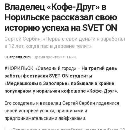
Владелец «Кофе-Друг» в
Норильске рассказал свою
историю успеха на SVET ON
Сергей Сербин: «Первые свои деньги я заработал
в 12 лет, когда пас в деревне телят».
01 апреля 2025
Время прочтения: 1 мин.
#НОРИЛЬСК. «Северный город» –
На третий день
работы фестиваля SVET ON студенты
«Медиашколы в Заполярье» побывали в крайне
популярном у норильчан кофешопе «Кофе-Друг».
Его создатель и владелец Сергей Сербин поделился
своей историей успеха, принципами и
предпринимательскими лайфхаками.