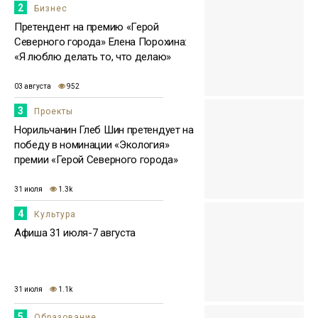
2
Бизнес
Претендент на премию «Герой
Северного города» Елена Порохина:
«Я люблю делать то, что делаю»
03 августа
952
3
Проекты
Норильчанин Глеб Шин претендует на
победу в номинации «Экология»
премии «Герой Северного города»
31 июля
1.3k
4
Культура
Афиша 31 июля-7 августа
31 июля
1.1k
5
Образование