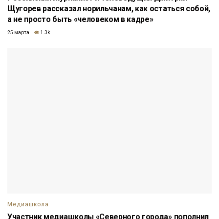
Щугорев рассказал норильчанам, как остаться собой,
а не просто быть «человеком в кадре»
25 марта
1.3k
Медиашкола
Участник медиашколы «Северного города» пополнил