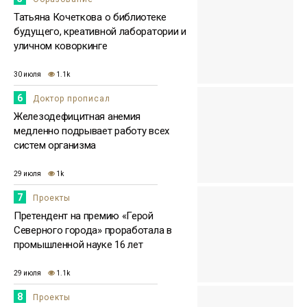
Татьяна Кочеткова о библиотеке
будущего, креативной лаборатории и
уличном коворкинге
30 июля
1.1k
6
Доктор прописал
Железодефицитная анемия
медленно подрывает работу всех
систем организма
29 июля
1k
7
Проекты
Претендент на премию «Герой
Северного города» проработала в
промышленной науке 16 лет
29 июля
1.1k
8
Проекты