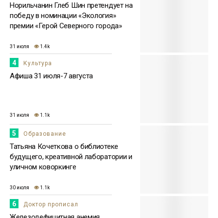
Норильчанин Глеб Шин претендует на
победу в номинации «Экология»
премии «Герой Северного города»
31 июля
1.4k
4
Культура
Афиша 31 июля-7 августа
31 июля
1.1k
5
Образование
Татьяна Кочеткова о библиотеке
будущего, креативной лаборатории и
уличном коворкинге
30 июля
1.1k
6
Доктор прописал
Железодефицитная анемия