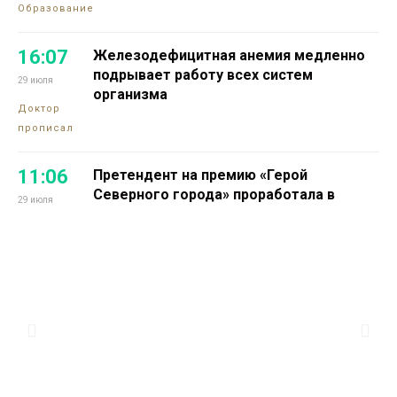
Образование
16:07
Железодефицитная анемия медленно
подрывает работу всех систем
29 июля
организма
Доктор
прописал
11:06
Претендент на премию «Герой
Северного города» проработала в
29 июля
промышленной науке 16 лет
Проекты
13:14
Норильчанин Максим Коптелов мечтает
о собственной тренировочной базе для
28 июля
силового спорта
Проекты
13:25
Номинантом на премию «Герой