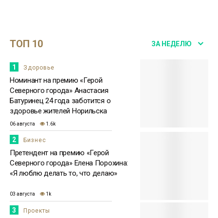
Северного города» стала директор
27 июля
благотворительного фонда Светлана
Зенина
Здоровье
ТОП 10
ЗА НЕДЕЛЮ
15:51
Бизнесмен Евгений Ковальчук: мне
приятно, что люди отдали за меня
23 июля
1
Здоровье
голоса
Бизнес
Номинант на премию «Герой
Северного города» Анастасия
Батуринец 24 года заботится о
здоровье жителей Норильска
06 августа
1.6k
2
Бизнес
Претендент на премию «Герой
Северного города» Елена Порохина:
«Я люблю делать то, что делаю»
03 августа
1k
3
Проекты