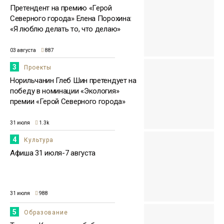
Претендент на премию «Герой
Северного города» Елена Порохина:
«Я люблю делать то, что делаю»
03 августа
887
3
Проекты
Норильчанин Глеб Шин претендует на
победу в номинации «Экология»
премии «Герой Северного города»
31 июля
1.3k
4
Культура
Афиша 31 июля-7 августа
31 июля
988
5
Образование