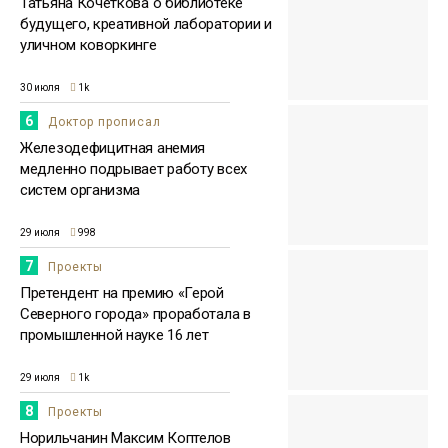
Татьяна Кочеткова о библиотеке
будущего, креативной лаборатории и
уличном коворкинге
30 июля
1k
6
Доктор прописал
Железодефицитная анемия
медленно подрывает работу всех
систем организма
29 июля
998
7
Проекты
Претендент на премию «Герой
Северного города» проработала в
промышленной науке 16 лет
29 июля
1k
8
Проекты
Норильчанин Максим Коптелов