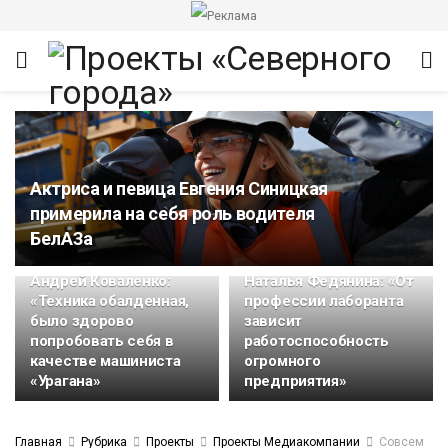
Актриса и певица Евгения Синицкая
примерила на себя роль водителя
БелАЗа
итет
Андрей Коваленко:
Наталья Федянина: «От
«Техника обалденная,
профессии лаборанта
было здорово
зависит
попробовать себя в
работоспособность
качестве машиниста
огромного
«Урагана»
предприятия»
Главная
Рубрика
Проекты
Проекты Медиакомпании
Совсем