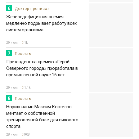
6
Доктор прописал
Железодефицитная анемия
медленно подрывает работу всех
систем организма
29 июля
1k
7
Проекты
Претендент на премию «Герой
Северного города» проработала в
промышленной науке 16 лет
29 июля
1.1k
8
Проекты
Норильчанин Максим Коптелов
мечтает о собственной
тренировочной базе для силового
спорта
28 июля
908