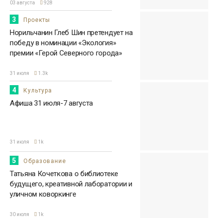
03 августа
928
3
Проекты
Норильчанин Глеб Шин претендует на
победу в номинации «Экология»
премии «Герой Северного города»
31 июля
1.3k
4
Культура
Афиша 31 июля-7 августа
31 июля
1k
5
Образование
Татьяна Кочеткова о библиотеке
будущего, креативной лаборатории и
уличном коворкинге
30 июля
1k