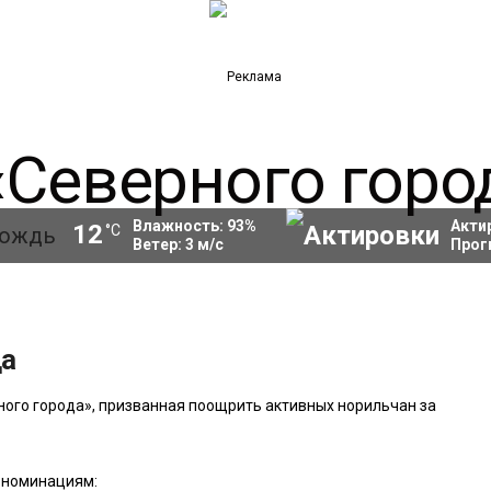
Влажность:
93
%
Акти
12
°C
Ветер:
3
м/с
Прог
да
ного города», призванная поощрить активных норильчан за
 номинациям: