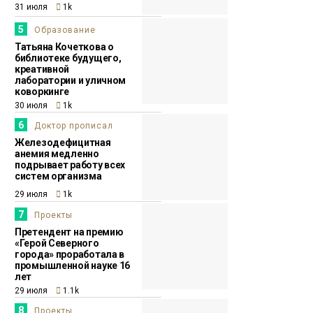
31 июля
1k
5
Образование
Татьяна Кочеткова о
библиотеке будущего,
креативной
лаборатории и уличном
коворкинге
30 июля
1k
6
Доктор прописал
Железодефицитная
анемия медленно
подрывает работу всех
систем организма
29 июля
1k
7
Проекты
Претендент на премию
«Герой Северного
города» проработала в
промышленной науке 16
лет
29 июля
1.1k
8
Проекты