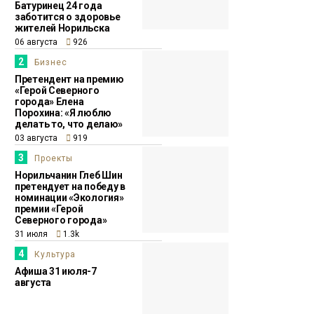
Батуринец 24 года
заботится о здоровье
жителей Норильска
06 августа
926
2
Бизнес
Претендент на премию
«Герой Северного
города» Елена
Порохина: «Я люблю
делать то, что делаю»
03 августа
919
3
Проекты
Норильчанин Глеб Шин
претендует на победу в
номинации «Экология»
премии «Герой
Северного города»
31 июля
1.3k
4
Культура
Афиша 31 июля-7
августа