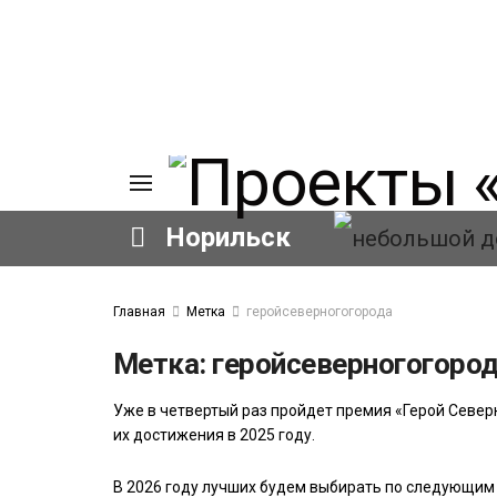
Норильск
ИЯ
Главная
Метка
геройсеверногогорода
А
Ы
Метка:
геройсеверногогоро
А
ОВАНИЕ
Уже в четвертый раз пройдет премия «Герой Север
ОВ
их достижения в 2025 году.
В 2026 году лучших будем выбирать по следующим