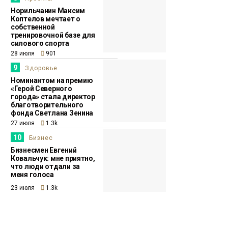
Норильчанин Максим
Коптелов мечтает о
собственной
тренировочной базе для
силового спорта
28 июля
901
9
Здоровье
Номинантом на премию
«Герой Северного
города» стала директор
благотворительного
фонда Светлана Зенина
27 июля
1.3k
10
Бизнес
Бизнесмен Евгений
Ковальчук: мне приятно,
что люди отдали за
меня голоса
23 июля
1.3k