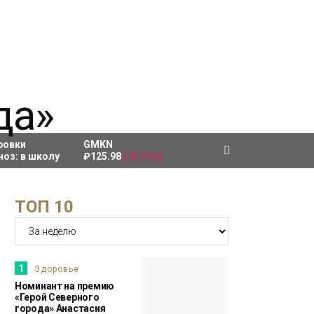
ровки
GMKN
ноз:
в школу
₽125.98
(-2.11%)
ТОП 10
1
Здоровье
Номинант на премию
«Герой Северного
города» Анастасия