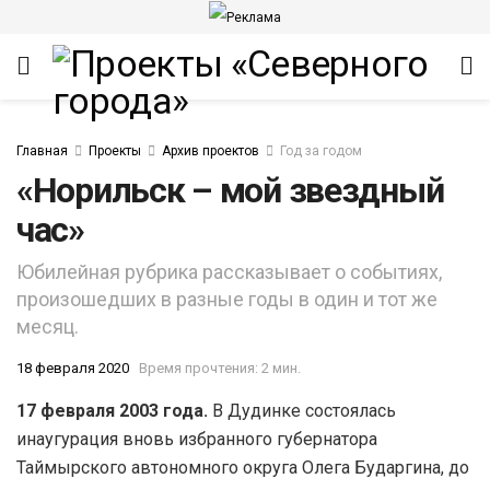
Главная
Проекты
Архив проектов
Год за годом
«Норильск – мой звездный
час»
Юбилейная рубрика рассказывает о событиях,
ИТЕТ
произошедших в разные годы в один и тот же
месяц.
18 февраля 2020
Время прочтения: 2 мин.
17 февраля 2003 года.
В Дудинке состоялась
инаугурация вновь избранного губернатора
Таймырского автономного округа Олега Бударгина, до