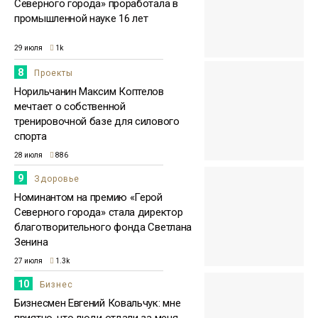
Северного города» проработала в
промышленной науке 16 лет
29 июля
1k
8
Проекты
Норильчанин Максим Коптелов
мечтает о собственной
тренировочной базе для силового
спорта
28 июля
886
9
Здоровье
Номинантом на премию «Герой
Северного города» стала директор
благотворительного фонда Светлана
Зенина
27 июля
1.3k
10
Бизнес
Бизнесмен Евгений Ковальчук: мне
приятно, что люди отдали за меня