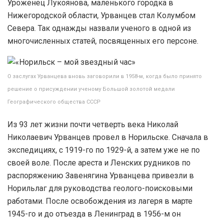
Уроженец Лукоянова, маленького городка в
Нижегородской области, Урванцев стал Колумбом
Севера. Так однажды назвали ученого в одной из
многочисленных статей, посвященных его персоне.
О заслугах Урванцева вновь заговорили в 1958-м, когда было принято
решение о присуждении ученому Большой золотой медали
Географического общества СССР
Из 93 лет жизни почти четверть века Николай
Николаевич Урванцев провел в Норильске. Сначала в
экспедициях, с 1919-го по 1929-й, а затем уже не по
своей воле. После ареста и Ленских рудников по
распоряжению Завенягина Урванцева привезли в
Норильлаг для руководства геолого-поисковыми
работами. После освобождения из лагеря в марте
1945-го и до отъезда в Ленинград в 1956-м он