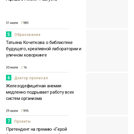
31 июля
985
5
Образование
Татьяна Кочеткова о библиотеке
будущего, креативной лаборатории и
уличном коворкинге
30 июля
1k
6
Доктор прописал
Железодефицитная анемия
медленно подрывает работу всех
систем организма
29 июля
995
7
Проекты
Претендент на премию «Герой