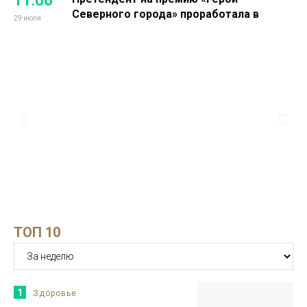
11:06
Северного города» проработала в
29 июля
промышленной науке 16 лет
Проекты
13:14
Норильчанин Максим Коптелов мечтает
о собственной тренировочной базе для
28 июля
силового спорта
Проекты
13:25
Номинантом на премию «Герой
Северного города» стала директор
27 июля
благотворительного фонда Светлана
Зенина
Здоровье
ТОП 10
15:51
Бизнесмен Евгений Ковальчук: мне
приятно, что люди отдали за меня
23 июля
голоса
Бизнес
1
Здоровье