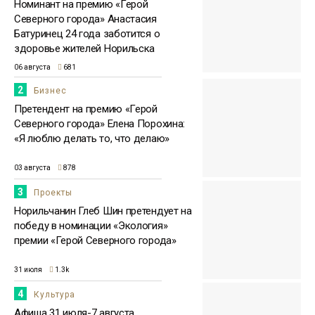
Номинант на премию «Герой
Северного города» Анастасия
Батуринец 24 года заботится о
здоровье жителей Норильска
06 августа
681
2
Бизнес
Претендент на премию «Герой
Северного города» Елена Порохина:
«Я люблю делать то, что делаю»
03 августа
878
3
Проекты
Норильчанин Глеб Шин претендует на
победу в номинации «Экология»
премии «Герой Северного города»
31 июля
1.3k
4
Культура
Афиша 31 июля-7 августа