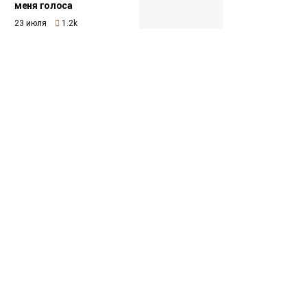
меня голоса
23 июля
1.2k