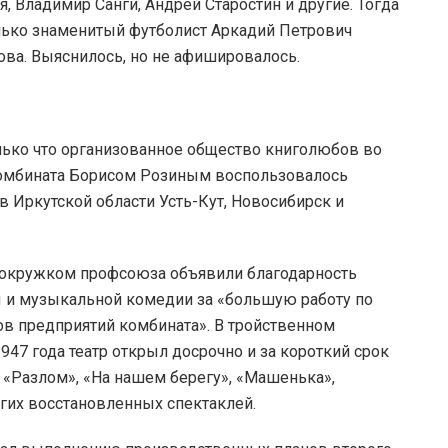
, Владимир Санги, Андрей Старостин и другие. Тогда
лько знаменитый футболист Аркадий Петрович
нова. Выяснилось, но не афишировалось.
олько что организованное общество книголюбов во
комбината Борисом Розиным воспользовалось
в Иркутской области Усть-Кут, Новосибирск и
, окружком профсоюза объявили благодарность
ы и музыкальной комедии за «большую работу по
 предприятий комбината». В тройственном
947 года театр открыл досрочно и за короткий срок
 «Разлом», «На нашем берегу», «Машенька»,
гих восстановленных спектаклей.