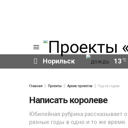
Норильск
13
°C
ИЯ
А
Главная
Проекты
Архив проектов
Год за годом
Ы
А
Написать королеве
ОВАНИЕ
ЛОВ
Юбилейная рубрика рассказывает о
разные годы в одно и то же время.