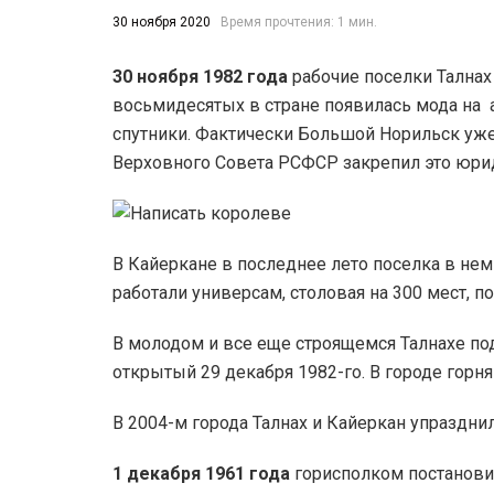
30 ноября 2020
Время прочтения: 1 мин.
30 ноября 1982 года
рабочие поселки Талнах 
ЛЕЙ
(43)
восьмидесятых в стране появилась мода на 
спутники. Фактически Большой Норильск уже
Верховного Совета РСФСР закрепил это юри
В Кайеркане в последнее лето поселка в нем
работали универсам, столовая на 300 мест, п
В молодом и все еще строящемся Талнахе под
открытый 29 декабря 1982-го. В городе горн
В 2004-м города Талнах и Кайеркан упраздни
1 декабря 1961 года
горисполком постанови