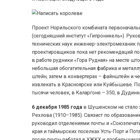
Проект Норильского комбината первоначал
(сегодняшний институт «Гипроникель»). Рук
технических наук инженер-электромеханик п
проектировщиков пока нет рекомендаций по
в работе рудники «Гора Рудная» на месте шт
небольшая обогатительная фабрика и металлу
штейн, затем в конвертерах – файнштейн и 
извлекать в Красноярске или Куйбышеве. П
тысячи человек, в Каларгоне – 350, в Дудинк
6 декабря 1985 года
в Шушенском не стало 
Рехлова (1910–1985). Связист по образовани
руководил отделениями почты и «Союзпечати
края и таймырских поселках Усть-Порт и Пот
после почты работал в УЖКХ и дробильщико