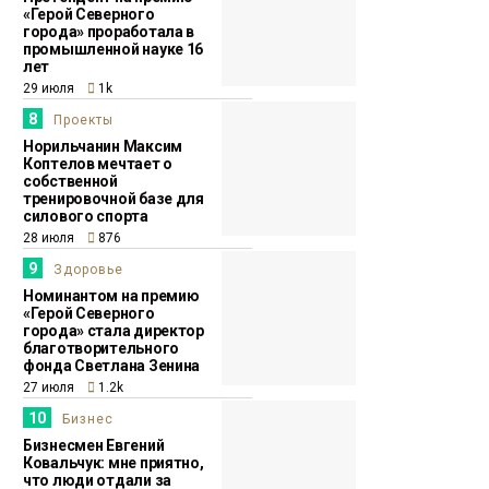
«Герой Северного
города» проработала в
промышленной науке 16
лет
29 июля
1k
8
Проекты
Норильчанин Максим
Коптелов мечтает о
собственной
тренировочной базе для
силового спорта
28 июля
876
9
Здоровье
Номинантом на премию
«Герой Северного
города» стала директор
благотворительного
фонда Светлана Зенина
27 июля
1.2k
10
Бизнес
Бизнесмен Евгений
Ковальчук: мне приятно,
что люди отдали за