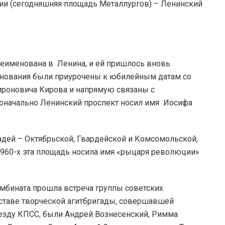
ии (сегодняшняя площадь Металлургов) – Ленинский
ереименована в Ленина, и ей пришлось вновь
менования были приурочены к юбилейным датам со
роновича Кирова и напрямую связаны с
воначально Ленинский проспект носил имя Иосифа
дей – Октябрьской, Гвардейской и Комсомольской,
 1960-х эта площадь носила имя «рыцаря революции»
мбината прошла встреча группы советских
ставе творческой агитбригады, совершавшей
езду КПСС, были Андрей Вознесенский, Римма