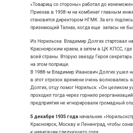
«Товарищ со стороны» работал до изнеможени
Приехав в 1958-м на комбинат главным инже
становится директором НГМК. За его подпи
признающий Талнах, когда еще запасы не б
Из Норильска Владимир Долгих стартовал на
Красноярским краем, а затем в ЦК КПСС, г
всей страны. Вторую звезду Героя секретар
на этом поприще.
В 1988-м Владимир Иванович Долгих ушел на 
в этот отрезок времени очень волновались з
Долгих, отцу помог Норильск: «Он целиком 
проходил тогда через горнило реорганизаций
предприятия не игнорировали громадный опы
5 декабря 1935 года
начальник «Норильскст
Красноярск, Москву и Ленинград, чтобы озна
к навигации следующего года.