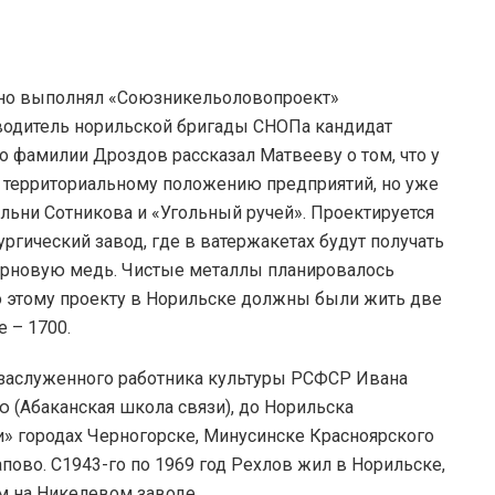
ьно выполнял «Союзникельоловопроект»
оводитель норильской бригады СНОПа кандидат
о фамилии Дроздов рассказал Матвееву о том, что у
 территориальному положению предприятий, но уже
ольни Сотникова и «Угольный ручей». Проектируется
ргический завод, где в ватержакетах будут получать
черновую медь. Чистые металлы планировалось
о этому проекту в Норильске должны были жить две
е – 1700.
заслуженного работника культуры РСФСР Ивана
ю (Абаканская школа связи), до Норильска
» городах Черногорске, Минусинске Красноярского
апово. С1943-го по 1969 год Рехлов жил в Норильске,
м на Никелевом заводе.