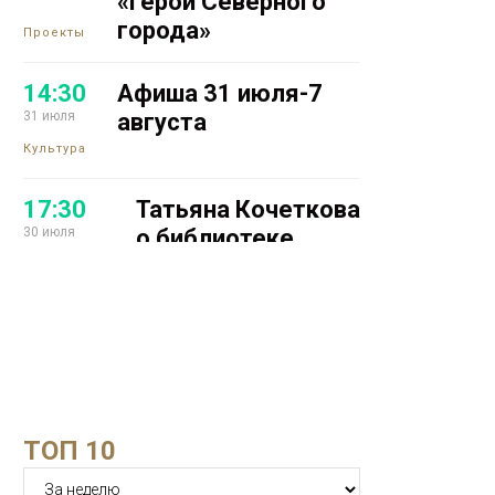
«Герой Северного
города»
Проекты
14:30
Афиша 31 июля-7
31 июля
августа
Культура
17:30
Татьяна Кочеткова
30 июля
о библиотеке
будущего,
креативной
лаборатории и
уличном
коворкинге
Образование
16:07
Железодефицитная
ТОП 10
29 июля
анемия медленно