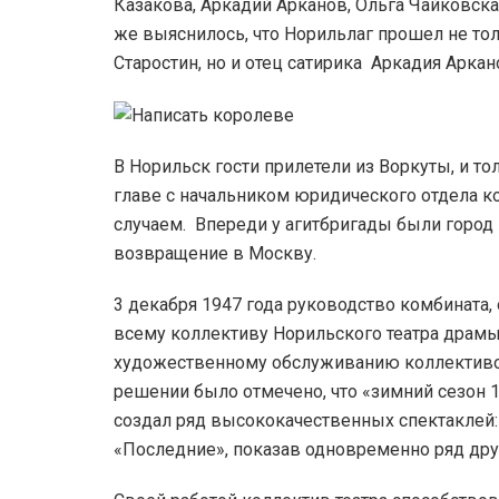
Казакова, Аркадий Арканов, Ольга Чайковская
же выяснилось, что Норильлаг прошел не то
Старостин, но и отец сатирика Аркадия Арка
В Норильск гости прилетели из Воркуты, и т
главе с начальником юридического отдела 
случаем. Впереди у агитбригады были город 
возвращение в Москву.
3 декабря 1947 года руководство комбината
всему коллективу Норильского театра драм
художественному обслуживанию коллективов
решении было отмечено, что «зимний сезон 1
создал ряд высококачественных спектаклей:
«Последние», показав одновременно ряд дру