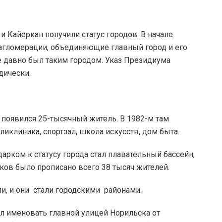
и Кайеркан получили статус городов. В начале
агломерации, объединяющие главный город и его
 давно был таким городом. Указ Президиума
дически.
 появился 25-тысячный житель. В 1982-м там
оликлиника, спортзал, школа искусств, дом быта.
арком к статусу города стал плавательный бассейн,
яков было прописано всего 38 тысяч жителей.
ли, и они стали городскими районами.
л именовать главной улицей Норильска от