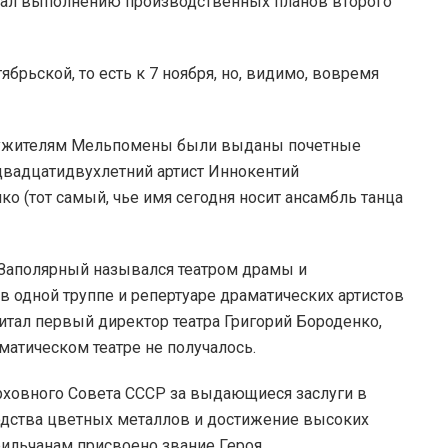
овал выполнению производственных планов второго
брьской, то есть к 7 ноября, но, видимо, вовремя
служителям Мельпомены были выданы почетные
двадцатидвухлетний артист Иннокентий
ко (тот самый, чье имя сегодня носит ансамбль танца
 Заполярный назывался театром драмы и
 одной труппе и репертуаре драматических артистов
читал первый директор театра Григорий Бороденко,
аматическом театре не получалось.
ховного Совета СССР за выдающиеся заслуги в
дства цветных металлов и достижение высоких
рильчанам присвоено звание Героя