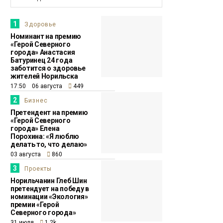
подрывает работу
всех систем
Доктор
1
Здоровье
организма
прописал
Номинант на премию
«Герой Северного
города» Анастасия
11:06
Претендент на
Батуринец 24 года
29 июля
заботится о здоровье
премию «Герой
жителей Норильска
Северного города»
17:50 06 августа
449
проработала в
2
Бизнес
промышленной
Претендент на премию
науке 16 лет
«Герой Северного
Проекты
города» Елена
Порохина: «Я люблю
делать то, что делаю»
13:14
Норильчанин
03 августа
860
28 июля
Максим Коптелов
3
Проекты
мечтает о
Норильчанин Глеб Шин
собственной
претендует на победу в
номинации «Экология»
тренировочной базе
премии «Герой
Северного города»
для силового
31 июля
1.2k