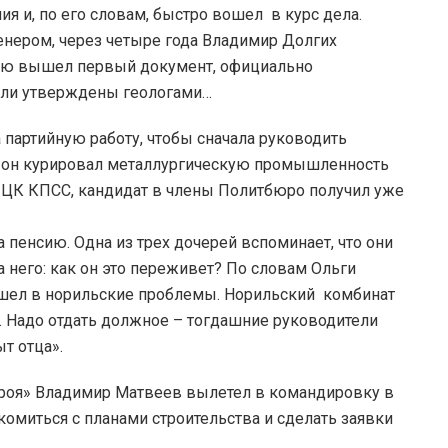
я и, по его словам, быстро вошел в курс дела.
нером, через четыре года Владимир Долгих
сью вышел первый документ, официально
ыли утверждены геологами…
 партийную работу, чтобы сначала руководить
де он курировал металлургическую промышленность
ь ЦК КПСС, кандидат в члены Политбюро получил уже
пенсию. Одна из трех дочерей вспоминает, что они
а него: как он это переживет? По словам Ольги
ушел в норильские проблемы. Норильский комбинат
. Надо отдать должное – тогдашние руководители
т отца».
роя» Владимир Матвеев вылетел в командировку в
комиться с планами строительства и сделать заявки