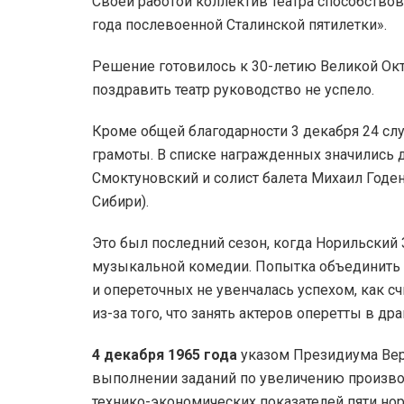
Своей работой коллектив театра способств
года послевоенной Сталинской пятилетки».
Решение готовилось к 30-летию Великой Октя
поздравить театр руководство не успело.
Кроме общей благодарности 3 декабря 24 
грамоты. В списке награжденных значились 
Смоктуновский и солист балета Михаил Годен
Сибири).
Это был последний сезон, когда Норильский
музыкальной комедии. Попытка объединить в
и опереточных не увенчалась успехом, как с
из-за того, что занять актеров оперетты в др
4 декабря 1965 года
указом Президиума Вер
выполнении заданий по увеличению произво
технико-экономических показателей пяти но