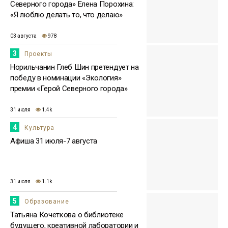
Северного города» Елена Порохина:
«Я люблю делать то, что делаю»
03 августа
978
3
Проекты
Норильчанин Глеб Шин претендует на
победу в номинации «Экология»
премии «Герой Северного города»
31 июля
1.4k
4
Культура
Афиша 31 июля-7 августа
31 июля
1.1k
5
Образование
Татьяна Кочеткова о библиотеке
будущего, креативной лаборатории и