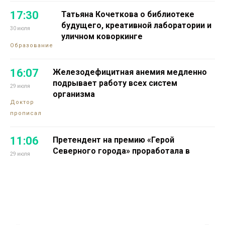
17:30
Татьяна Кочеткова о библиотеке
будущего, креативной лаборатории и
30 июля
уличном коворкинге
Образование
16:07
Железодефицитная анемия медленно
подрывает работу всех систем
29 июля
организма
Доктор
прописал
11:06
Претендент на премию «Герой
Северного города» проработала в
29 июля
промышленной науке 16 лет
Проекты
13:14
Норильчанин Максим Коптелов мечтает
о собственной тренировочной базе для
28 июля
силового спорта