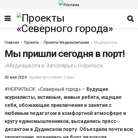
Главная
Проекты
Проекты Медиакомпании
Медиашкола
Мы пришли сегодня в порт!
«Медиашкола в Заполярье», Норильск.
02 мая 2024
Время прочтения: 2 мин.
ИТЕТ
#НОРИЛЬСК. «Северный город» –
Будущие
журналисты, активные, живые ребята, ищущие
себя, обожающие приключения и занятия с
любимым педагогом в комфортной атмосфере и
кругу единомышленников, высадились пресс-
десантом в Дудинском порту. Объездили почти всю
территорию, поднялись на борт ледокола