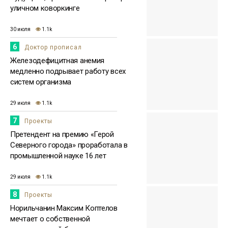
уличном коворкинге
30 июля
1.1k
6
Доктор прописал
Железодефицитная анемия
медленно подрывает работу всех
систем организма
29 июля
1.1k
7
Проекты
Претендент на премию «Герой
Северного города» проработала в
промышленной науке 16 лет
29 июля
1.1k
8
Проекты
Норильчанин Максим Коптелов
мечтает о собственной