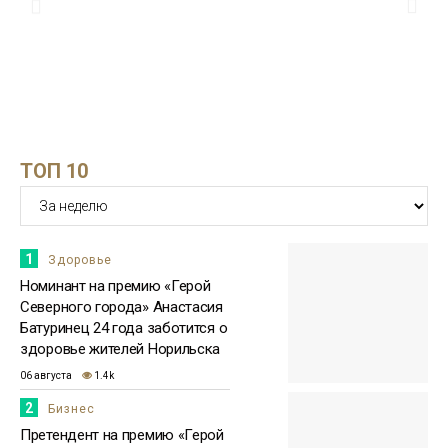
Проекты
13:25
Номинантом на премию «Герой
Северного города» стала директор
27 июля
благотворительного фонда Светлана
Зенина
Здоровье
ТОП 10
15:51
Бизнесмен Евгений Ковальчук: мне
приятно, что люди отдали за меня
23 июля
голоса
Бизнес
1
Здоровье
Номинант на премию «Герой
Северного города» Анастасия
Батуринец 24 года заботится о
здоровье жителей Норильска
06 августа
1.4k
2
Бизнес
Претендент на премию «Герой