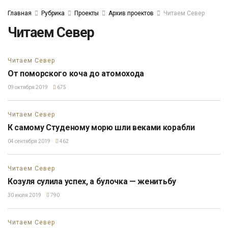
Главная
Рубрика
Проекты
Архив проектов
Читаем Север
Читаем Север
Читаем Север
От поморского коча до атомохода
09 октября 2019
675
Читаем Север
К самому Студеному морю шли веками корабли
04 сентября 2019
462
Читаем Север
Козуля сулила успех, а булочка — женитьбу
30 июля 2019
790
Читаем Север