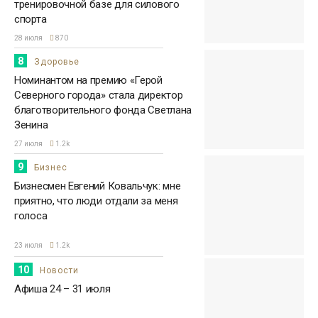
тренировочной базе для силового
спорта
28 июля
870
8
Здоровье
Номинантом на премию «Герой
Северного города» стала директор
благотворительного фонда Светлана
Зенина
27 июля
1.2k
9
Бизнес
Бизнесмен Евгений Ковальчук: мне
приятно, что люди отдали за меня
голоса
23 июля
1.2k
10
Новости
Афиша 24 – 31 июля