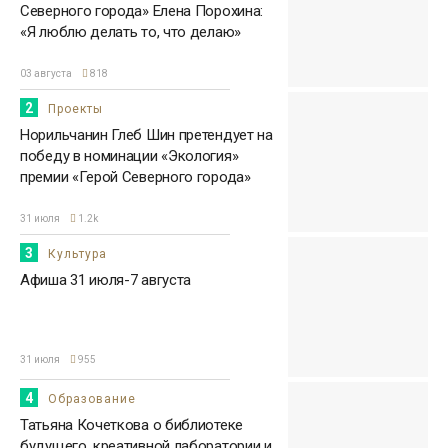
Северного города» Елена Порохина:
«Я люблю делать то, что делаю»
03 августа
818
2
Проекты
Норильчанин Глеб Шин претендует на
победу в номинации «Экология»
премии «Герой Северного города»
31 июля
1.2k
3
Культура
Афиша 31 июля-7 августа
31 июля
955
4
Образование
Татьяна Кочеткова о библиотеке
будущего, креативной лаборатории и