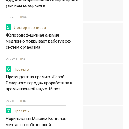
уличном коворкинге
30 июля
992
5
Доктор прописал
Железодефицитная анемия
медленно подрывает работу всех
систем организма
29 июля
963
6
Проекты
Претендент на премию «Герой
Северного города» проработала в
промышленной науке 16 лет
29 июля
1k
7
Проекты
Норильчанин Максим Коптелов
мечтает о собственной