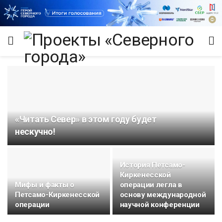
«Читать Север» в этом году будет
нескучно!
итет
История Петсамо-
Киркенесской
Мифы и факты о
операции легла в
Петсамо-Киркенесской
основу международной
операции
научной конференции