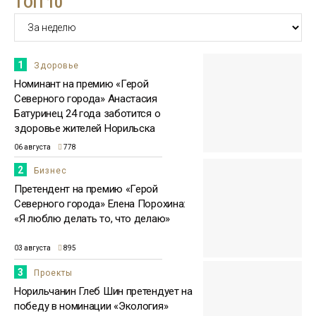
ТОП 10
15:51
Бизнесмен Евгений Ковальчук: мне
приятно, что люди отдали за меня
23 июля
голоса
Бизнес
1
Здоровье
Номинант на премию «Герой
Северного города» Анастасия
Батуринец 24 года заботится о
здоровье жителей Норильска
06 августа
778
2
Бизнес
Претендент на премию «Герой
Северного города» Елена Порохина:
«Я люблю делать то, что делаю»
03 августа
895
3
Проекты
Норильчанин Глеб Шин претендует на
победу в номинации «Экология»