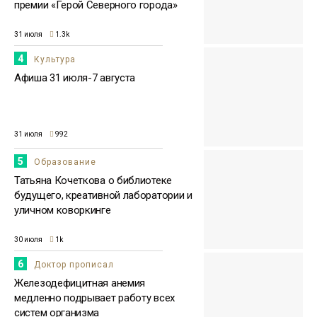
премии «Герой Северного города»
31 июля
1.3k
4
Культура
Афиша 31 июля-7 августа
31 июля
992
5
Образование
Татьяна Кочеткова о библиотеке
будущего, креативной лаборатории и
уличном коворкинге
30 июля
1k
6
Доктор прописал
Железодефицитная анемия
медленно подрывает работу всех
систем организма